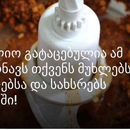
იო გატაცებულია ამ
ნავს თქვენს მუხლებ
ებსა და სახსრებს
ში!