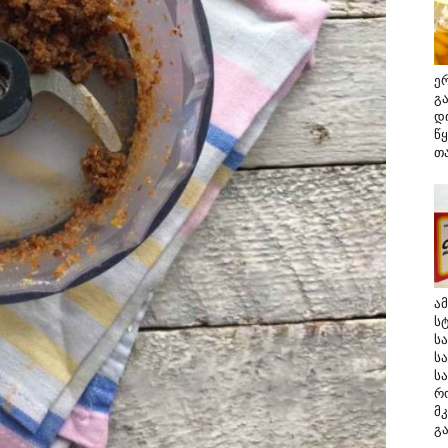
ე
გ
დ
წ
თ
ა
ს
ს
ს
ს
რ
მ
გა