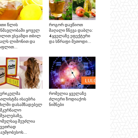
რთი წლის
როგორ დავწიოთ
ანმავლობაში ყოველ
მაღალი წნევა დაბლა:
ილით ვსვამდი თბილ
4 ყველაზე ეფექტური
ყალს ლიმონით და
და სწრაფი მეთოდი...
აფლით...
მერიკელმა
რომელია ყველაზე
ტილისტმა ისაუბრა
ძლიერი ზოდიაქოს
ახლში დასამზადებელ
ნიშნები
ამკურნალო
აშუალებაზე,
ომელსაც შეუძლია
კვეთრად
აუმჯობესოს...