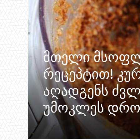
მთელი მსოფლ
რეცეპტით! კურ
აღადგენს ძვლ
უმოკლეს დრო