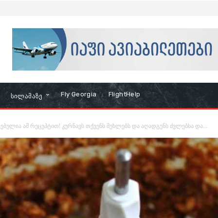
Fly Georgia
FlightHelp
Სილამაზე
ულია ამ რეცეპტით! კურნავს თქვენს მუხლებს და აღადგენს ძვლებსა და...