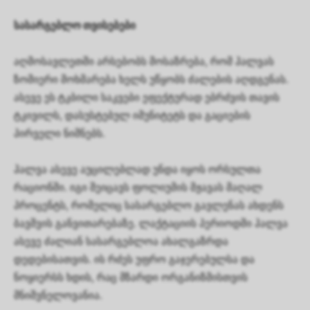
სასარგებლო თვისებები
აღმოსავლეთში არსებობს მოსაზრება, რომ ჰალვას
ზომიერი მოხმარება ხელს უწყობს ძალების აღდგენას.
ასევე ეს ტკბილი საკვები ეფექტურად ებრძვის თავის
ტკივილს, დასუსტებულ იმუნიტეტს და გაციების
პირველი ნიშნებს.
ჰალვა ასევე აუცილებლად უნდა იყოს ორსულთა
რაციონში. იგი შეიცავს ფოლიუმის მჟავას მაღალ
პროცენტს, რომელიც სასარგებლო გავლენას ახდენს
ბავშვის განვითარებაზე. ლაქტაციის პერიოდში ჰალვა
ასევე ძალიან სასარგებლოა ახალგაზრდა
დედებისათვის. ის რძეს უფრო გაჯერებულსა და
ნოყიერსს ხდის, რაც მზარდი ორგანიზმისთვის
მნიშვნელოვანია.