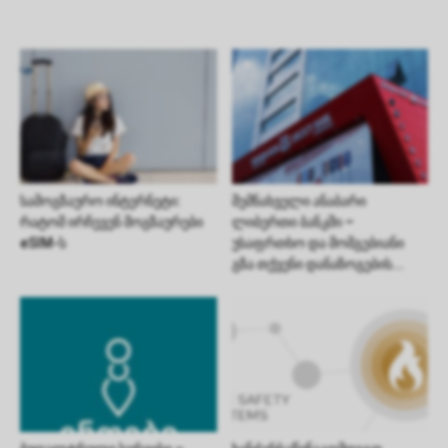
სამოგზაურო ინტერნეტი:
შემნახველი ანაბარი
რატომ ირჩევენ მოგზაურები
ლიბერთი ბანკში –
eSIM-ს
უსაფრთხო და მომგებიანი
გზა თქვენი დანაზოგების...