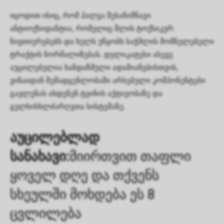
იცოდით ისიც, რომ ჰალვა შესანიშნავი
ანტიოქსიდანტია, რომელიც შლის ტოქსიკურ
ნივთიერებებს და ხელს უწყობს საჭმლის მომნელებელი
ტრაქტის ნორმალიზებას. დელიკატესი ასევე
აუცილებელია ხანდაზმული ადამიანებისთვის,
ვინაიდან შემადგენლობაში არსებული კომპონენტები
გავლენას ახდენენ ტვინის აქტივობაზე და
გულსისხლძარღვთა სისტემაზე.
აუცილებლად
სანახავი:
მიირთვით თაფლი
ყოველ დღე და თქვენს
სხეულში მოხდება ეს 8
ცვლილება