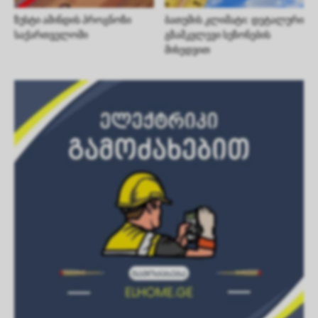
ზუსტი ამინდის პროგნოზი
ბათუმის კლიმატი: დეტალური
საქართველოში
გზამკვლევი სეზონების
მიხედვით