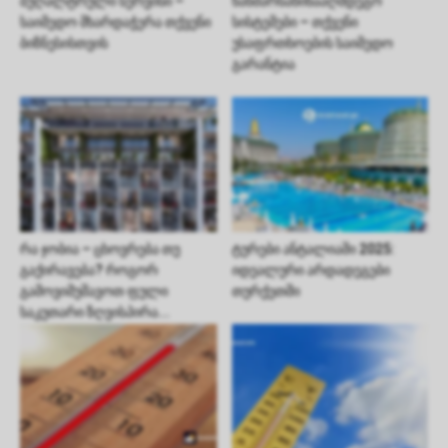
ბუღალტრული სერვისი –
ხანძარსაწინააღმდეგო
საიმედო მხარდაჭერა თქვენი
სისტემები – თქვენი
ბიზნესისთვის
უსაფრთხოების საიმედო
გარანტია
რა ჯობია – ცხოვრება თუ
ტურები ანტალიაში 2025:
გაქირავება? როგორ
იდეალური არდადეგები
გამოვიმუშავოთ ფული
თურქეთში
საკუთარი ზღვისპირა...