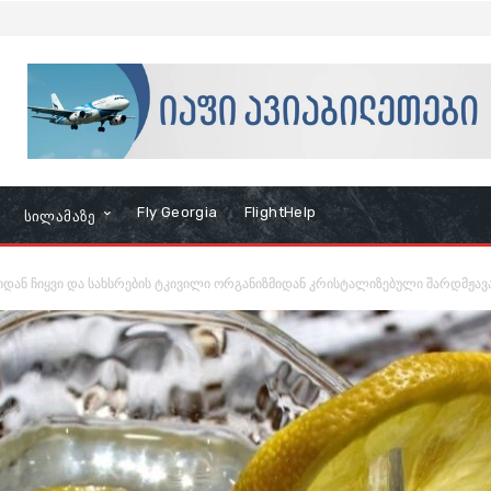
Fly Georgia
FlightHelp
Სილამაზე
ან ჩიყვი და სახსრების ტკივილი ორგანიზმიდან კრისტალიზებული შარდმჟავ