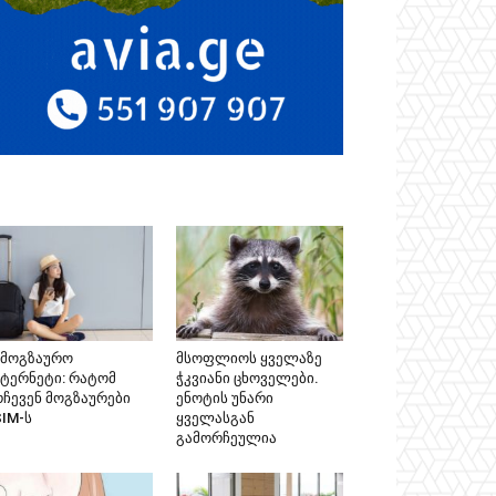
ამოგზაურო
მსოფლიოს ყველაზე
ნტერნეტი: რატომ
ჭკვიანი ცხოველები.
რჩევენ მოგზაურები
ენოტის უნარი
SIM-ს
ყველასგან
გამორჩეულია