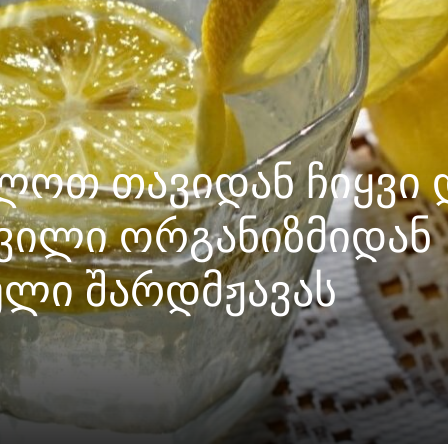
ოთ თავიდან ჩიყვი 
ივილი ორგანიზმიდან
ული შარდმჟავას