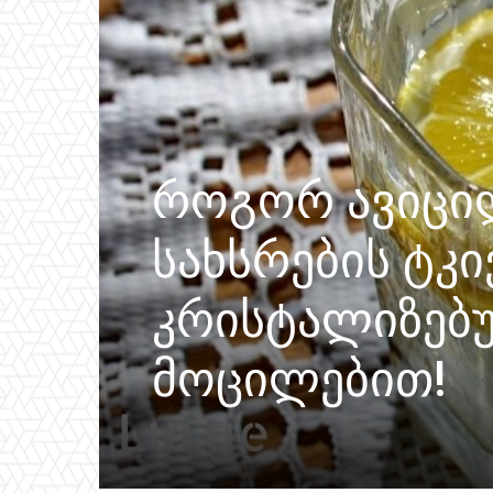
როგორ ავიცილ
სახსრების ტკ
კრისტალიზებ
მოცილებით!