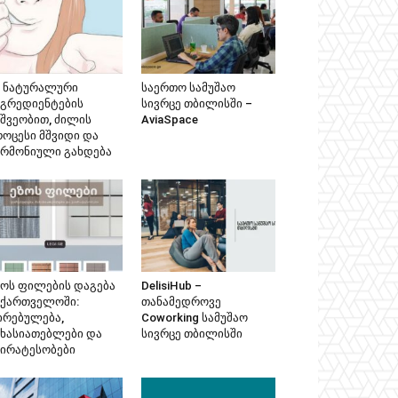
მ ნატურალური
საერთო სამუშაო
ნგრედიენტების
სივრცე თბილისში –
ეშვეობით, ძილის
AviaSpace
როცესი მშვიდი და
არმონიული გახდება
ზოს ფილების დაგება
DelisiHub –
აქართველოში:
თანამედროვე
ირებულება,
Coworking სამუშაო
ახასიათებლები და
სივრცე თბილისში
პირატესობები