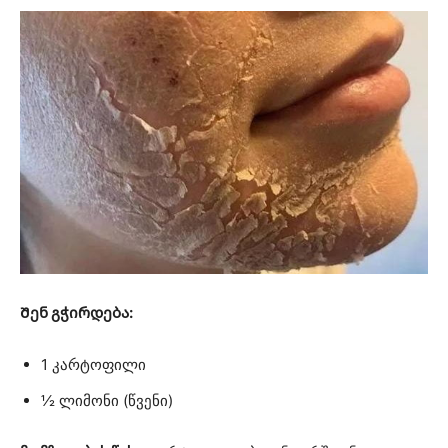
Შენ გჭირდება:
1 კარტოფილი
½ ლიმონი (წვენი)