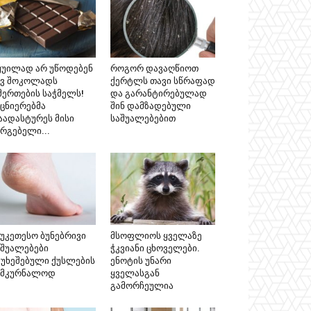
ყუილად არ უწოდებენ
როგორ დავაღწიოთ
ავ შოკოლადს
ქერტლს თავი სწრაფად
მერთების საჭმელს!
და გარანტირებულად
ეცნიერებმა
შინ დამზადებული
აადასტურეს მისი
საშუალებებით
არგებელი...
აუკეთესო ბუნებრივი
მსოფლიოს ყველაზე
აშუალებები
ჭკვიანი ცხოველები.
აუხეშებული ქუსლების
ენოტის უნარი
ამკურნალოდ
ყველასგან
გამორჩეულია