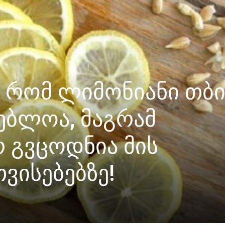
, რომ ლიმონიანი თბ
ებლოა, მაგრამ
 გვცოდნია მის
ვისებებზე!