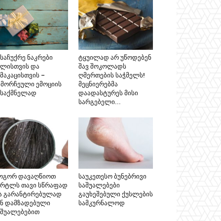
ასაჩუქრე ნაკრები
ტყუილად არ უწოდებენ
ალისთვის და
შავ შოკოლადს
მაკაცისთვის –
ღმერთების საჭმელს!
ამორჩეული ემოციის
მეცნიერებმა
ესაქმნელად
დაადასტურეს მისი
სარგებელი...
ოგორ დავაღწიოთ
საუკეთესო ბუნებრივი
ერტლს თავი სწრაფად
საშუალებები
ა გარანტირებულად
გაუხეშებული ქუსლების
ინ დამზადებული
სამკურნალოდ
აშუალებებით