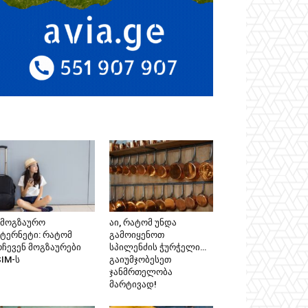
ამოგზაურო
აი, რატომ უნდა
ნტერნეტი: რატომ
გამოიყენოთ
რჩევენ მოგზაურები
სპილენძის ჭურჭელი…
SIM-ს
გაიუმჯობესეთ
ჯანმრთელობა
მარტივად!