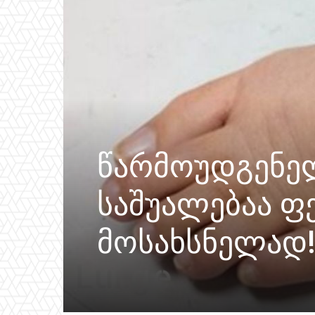
წარმოუდგენელ
საშუალებაა ფე
მოსახსნელად