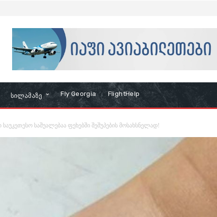
Fly Georgia
FlightHelp
Სილამაზე
ი საუკეთესო საშუალებაა ფეხებში შეშუპების მოსახსნელად!