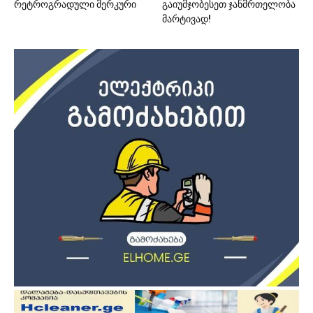
რეტროგრადული მერკური
გაიუმჯობესეთ ჯანმრთელობა
მარტივად!