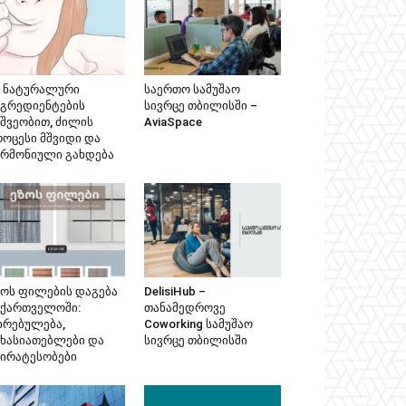
მ ნატურალური
საერთო სამუშაო
ნგრედიენტების
სივრცე თბილისში –
ეშვეობით, ძილის
AviaSpace
როცესი მშვიდი და
არმონიული გახდება
ზოს ფილების დაგება
DelisiHub –
აქართველოში:
თანამედროვე
ირებულება,
Coworking სამუშაო
ახასიათებლები და
სივრცე თბილისში
პირატესობები