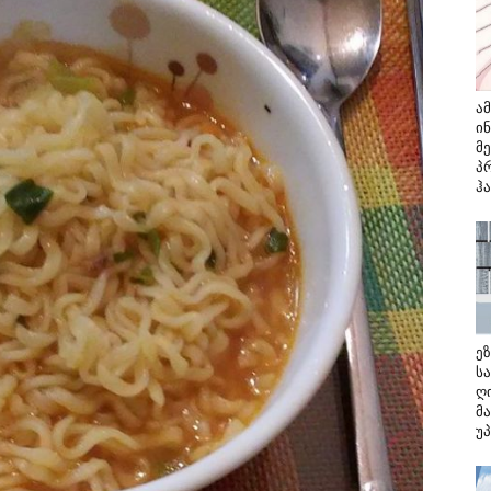
ა
ი
მ
პ
ჰ
ე
ს
ღ
მ
უ