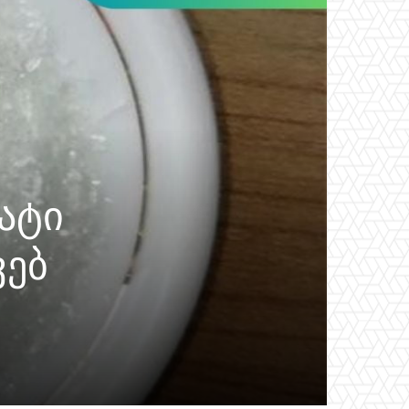
ატი
ვებ