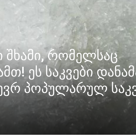
ი შხამი, რომელსაც
თ! ეს საკვები დანამ
ბევრ პოპულარულ საკ