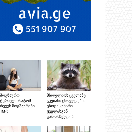
ამოგზაურო
მსოფლიოს ყველაზე
ნტერნეტი: რატომ
ჭკვიანი ცხოველები.
რჩევენ მოგზაურები
ენოტის უნარი
SIM-ს
ყველასგან
გამორჩეულია