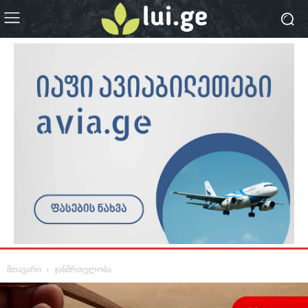
მთავარი
ჯანმრთელობა