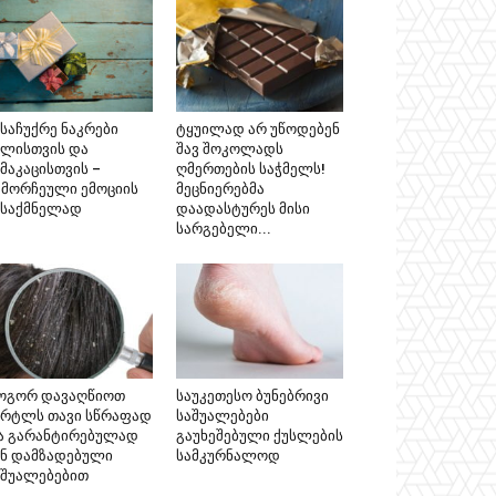
ასაჩუქრე ნაკრები
ტყუილად არ უწოდებენ
ალისთვის და
შავ შოკოლადს
მაკაცისთვის –
ღმერთების საჭმელს!
ამორჩეული ემოციის
მეცნიერებმა
ესაქმნელად
დაადასტურეს მისი
სარგებელი...
ოგორ დავაღწიოთ
საუკეთესო ბუნებრივი
ერტლს თავი სწრაფად
საშუალებები
ა გარანტირებულად
გაუხეშებული ქუსლების
ინ დამზადებული
სამკურნალოდ
აშუალებებით