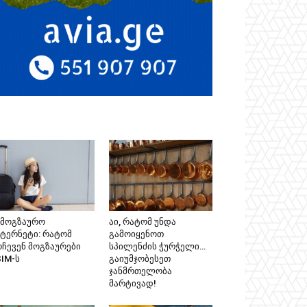
ამოგზაურო
აი, რატომ უნდა
ნტერნეტი: რატომ
გამოიყენოთ
რჩევენ მოგზაურები
სპილენძის ჭურჭელი…
SIM-ს
გაიუმჯობესეთ
ჯანმრთელობა
მარტივად!