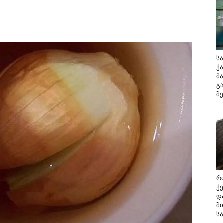
ს
ქ
მა
გ
შ
რ
ქ
დ
შ
ს