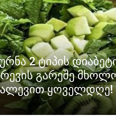
კურნა 2 ტიპის დიაბეტ
არევის გარეშე მხოლ
დალევით ყოველდღე!