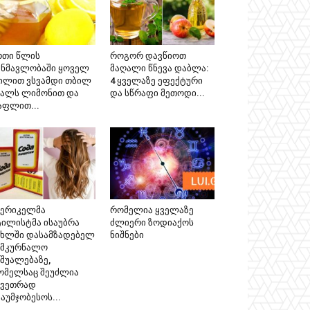
რთი წლის
როგორ დავწიოთ
ანმავლობაში ყოველ
მაღალი წნევა დაბლა:
ილით ვსვამდი თბილ
4 ყველაზე ეფექტური
ყალს ლიმონით და
და სწრაფი მეთოდი...
აფლით...
მერიკელმა
რომელია ყველაზე
ტილისტმა ისაუბრა
ძლიერი ზოდიაქოს
ახლში დასამზადებელ
ნიშნები
ამკურნალო
აშუალებაზე,
ომელსაც შეუძლია
კვეთრად
აუმჯობესოს...