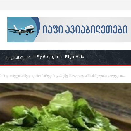
Fly Georgia
FlightHelp
Სილამაზე
ტიპის დიაბეტი სამედიცინო ჩარევის გარეშე მხოლოდ ამ სასმელის დალევით...