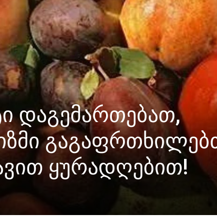
ტი დაგემართებათ,
იზმი გაგაფრთხილებთ
იყავით ყურადღებით!