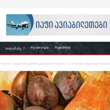
Fly Georgia
FlightHelp
Სილამაზე
რთებათ, თქვენი ორგანიზმი გაგაფრთხილებთ! – აი 5 ნიშანი, იყავით ყურადღებ