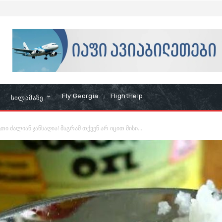
Fly Georgia
FlightHelp
Სილამაზე
თი ძალიან ჯანსაღია! მაგრამ თქვენ არ იცით მისი...