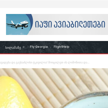
Fly Georgia
FlightHelp
Სილამაზე
აავადება და გაუსაძლისი ტკივილია! მოიცილეთ ის ლიმონითა და...