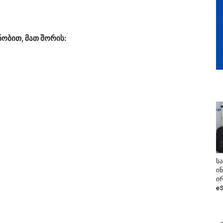
ობით, მათ შორის:
ს
ი
ი
e