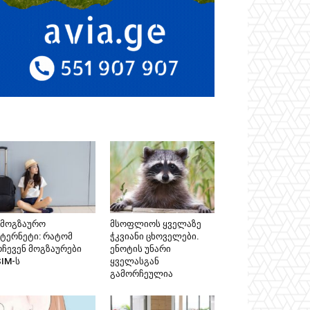
ამოგზაურო
მსოფლიოს ყველაზე
ნტერნეტი: რატომ
ჭკვიანი ცხოველები.
რჩევენ მოგზაურები
ენოტის უნარი
SIM-ს
ყველასგან
გამორჩეულია