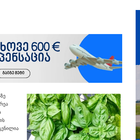
აზე
რეა
ს
ის
გენილია