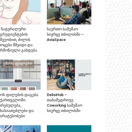
მ ნატურალური
საერთო სამუშაო
ნგრედიენტების
სივრცე თბილისში –
ეშვეობით, ძილის
AviaSpace
როცესი მშვიდი და
არმონიული გახდება
ზოს ფილების დაგება
DelisiHub –
აქართველოში:
თანამედროვე
ირებულება,
Coworking სამუშაო
ახასიათებლები და
სივრცე თბილისში
პირატესობები