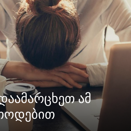
აამარცხეთ ამ
ეთოდებით