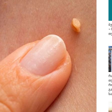
ბ
–
თ
რა
თ
რ
გ
სა