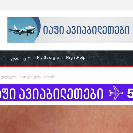
Fly Georgia
FlightHelp
Სილამაზე
ე ეფქტური გზით უმოკლეს დროში!