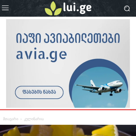
მთავარი
კულინარია