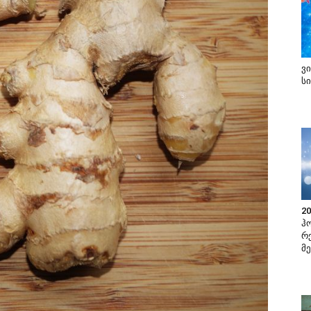
ვ
ს
2
ჰ
რ
მ