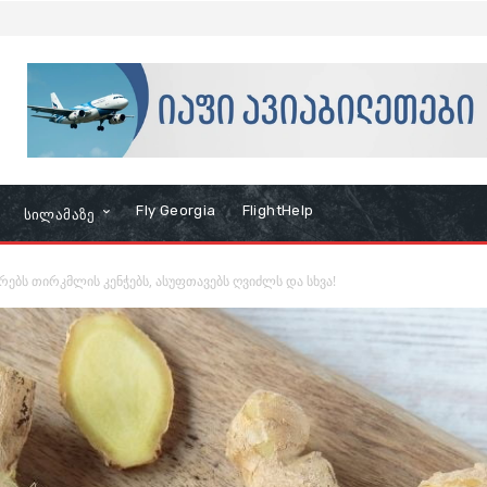
Fly Georgia
FlightHelp
Სილამაზე
რებს თირკმლის კენჭებს, ასუფთავებს ღვიძლს და სხვა!