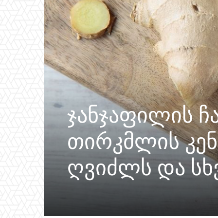
ჯანჯაფილის ჩა
თირკმლის კენ
ღვიძლს და სხვ