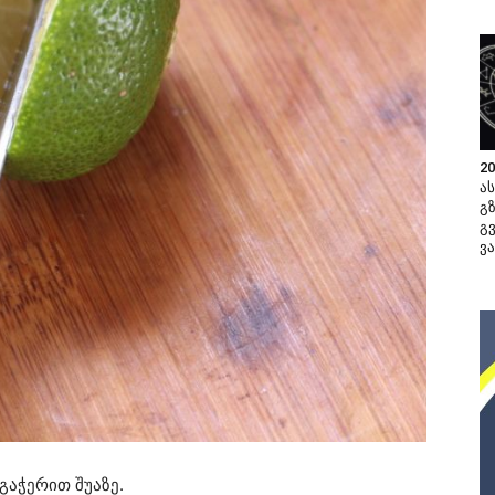
2
ა
გ
გ
ვ
გაჭერით შუაზე.