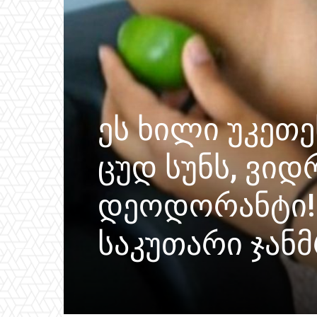
ეს ხილი უკეთ
ცუდ სუნს, ვიდ
დეოდორანტი! 
საკუთარი ჯან