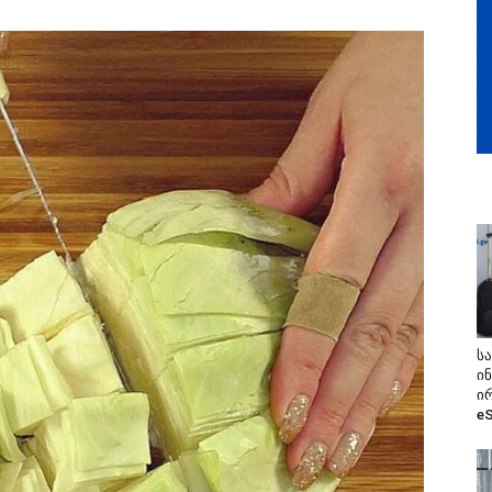
ს
ი
ი
e