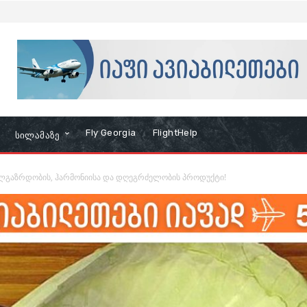
Fly Georgia
FlightHelp
Სილამაზე
ლგაზრდობის, ჰარმონიისა და დღეგრძელობის პროდუქტი!