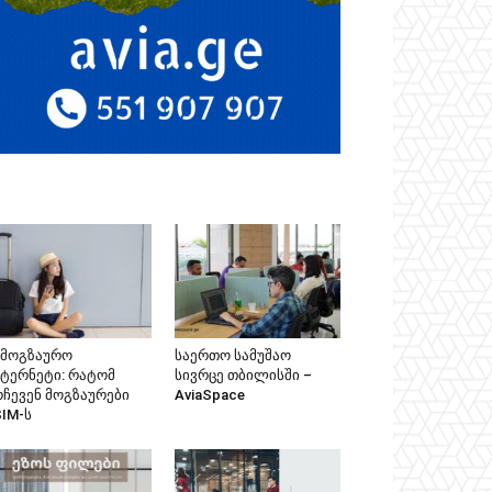
ამოგზაურო
საერთო სამუშაო
ნტერნეტი: რატომ
სივრცე თბილისში –
რჩევენ მოგზაურები
AviaSpace
SIM-ს