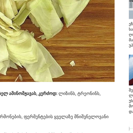
ე
ს
ღ
მ
უ
შ
ბელ ამინომჟავას, კერძოდ:
ლიზინს, ტრეონინს,
ლ
უ
მო
და
რმონების, ფერმენტების ყველაზე მნიშვნელოვანი