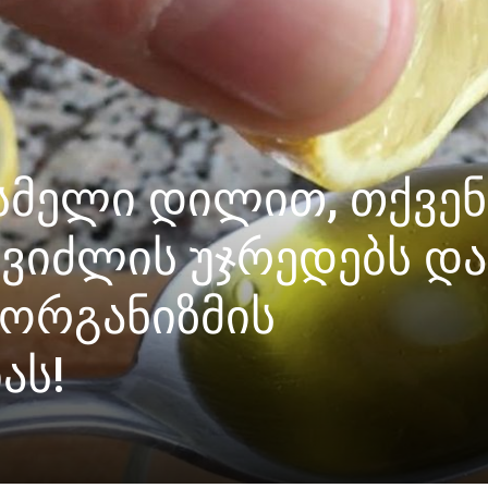
სმელი დილით, თქვენ
ვიძლის უჯრედებს და
 ორგანიზმის
ას!