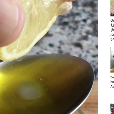
მ
ჭ
ე
ყ
გ
ს
ს
A