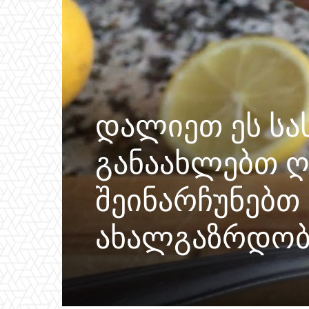
დალიეთ ეს სა
განაახლებთ ღ
შეინარჩუნებთ
ახალგაზრდობ