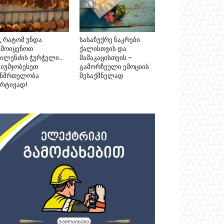
, რატომ უნდა
სასაჩუქრე ნაკრები
ამოიყენოთ
ქალისთვის და
პილენძის ჭურჭელი…
მამაკაცისთვის –
აიუმჯობესეთ
გამორჩეული ემოციის
ანმრთელობა
შესაქმნელად
არტივად!