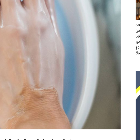
აი
გ
ს
გ
ჯ
მ