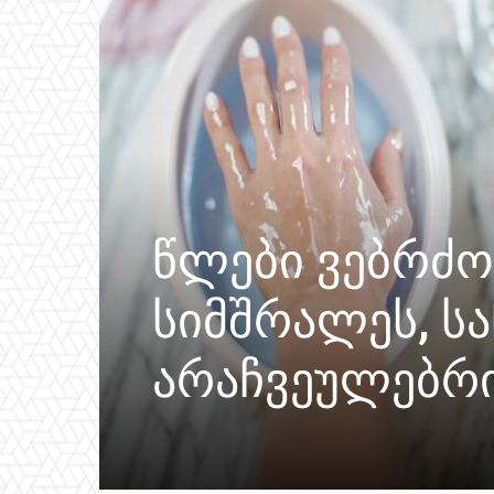
წლები ვებრძო
სიმშრალეს, სა
არაჩვეულებრი