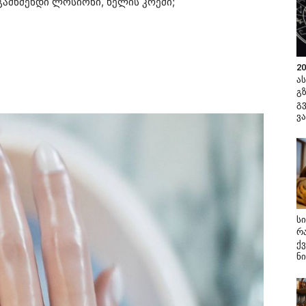
 გამწმენდი ლოსიონი, ხელის კრემი;
2
ა
გ
გ
ვ
ს
რ
ქ
ნ