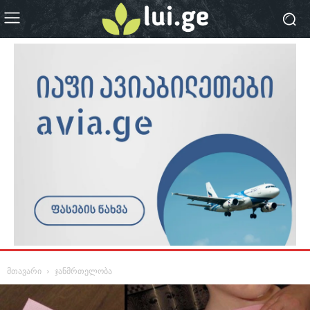
მთავარი
ჯანმრთელობა