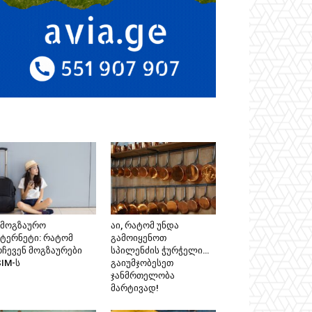
ამოგზაურო
აი, რატომ უნდა
ნტერნეტი: რატომ
გამოიყენოთ
რჩევენ მოგზაურები
სპილენძის ჭურჭელი…
SIM-ს
გაიუმჯობესეთ
ჯანმრთელობა
მარტივად!