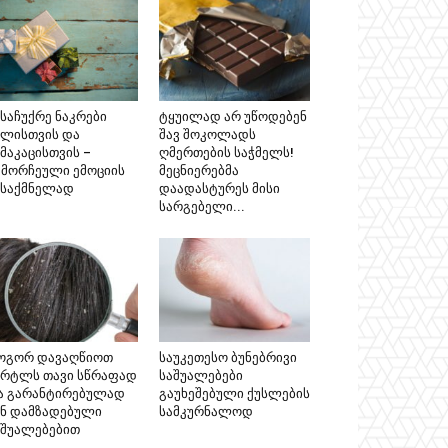
ასაჩუქრე ნაკრები
ტყუილად არ უწოდებენ
ალისთვის და
შავ შოკოლადს
მაკაცისთვის –
ღმერთების საჭმელს!
ამორჩეული ემოციის
მეცნიერებმა
ესაქმნელად
დაადასტურეს მისი
სარგებელი...
ოგორ დავაღწიოთ
საუკეთესო ბუნებრივი
ერტლს თავი სწრაფად
საშუალებები
ა გარანტირებულად
გაუხეშებული ქუსლების
ინ დამზადებული
სამკურნალოდ
აშუალებებით