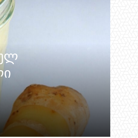
ბულ
ლი