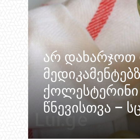
არ დახარჯოთ
მედიკამენტებ
ქოლესტერინი
წნევისთვა – ს