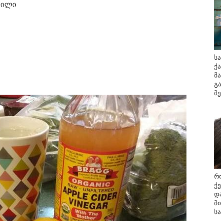
ხილი
ს
ქ
მა
გ
შ
რ
ქ
დ
შ
ს