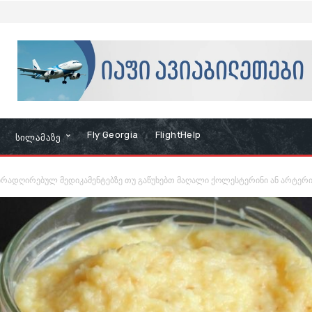
Fly Georgia
FlightHelp
Სილამაზე
რადღირებულ მედიკამენტებზე თუ გაწუხებთ მაღალი ქოლესტერინი ან არტერიუ