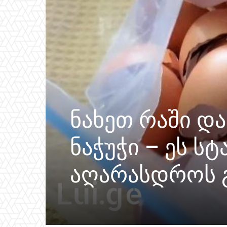
ნახეთ რაში დ
ნაჭუჭი – ეს ს
აღარასდროს გ