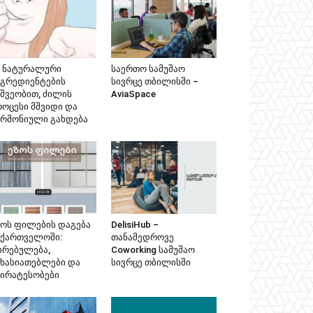
მ ნატურალური
საერთო სამუშაო
ნგრედიენტების
სივრცე თბილისში –
ეშვეობით, ძილის
AviaSpace
როცესი მშვიდი და
არმონიული გახდება
ზოს ფილების დაგება
DelisiHub –
აქართველოში:
თანამედროვე
ირებულება,
Coworking სამუშაო
ახასიათებლები და
სივრცე თბილისში
პირატესობები