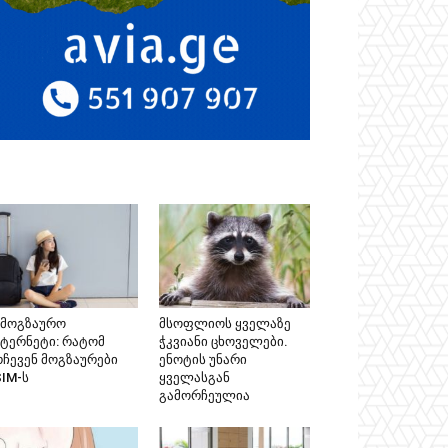
ამოგზაურო
მსოფლიოს ყველაზე
ნტერნეტი: რატომ
ჭკვიანი ცხოველები.
რჩევენ მოგზაურები
ენოტის უნარი
SIM-ს
ყველასგან
გამორჩეულია