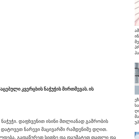
ა
ი
მ
პ
ჰ
აცებული კვერცხის ნაჭუჭის მირთმევას. ის
ე
ს
ღ
მ
 ნაჭუჭი. დაფხვენით ისინი მთლიანად გაშრობის
უ
ა დატოვეთ ნარევი მაცივარში რამდენიმე დღით.
ლდება. გადაწურეთ სითხე და დაუმატეთ თაფლი და