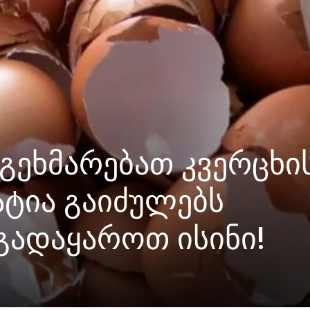
აგეხმარებათ კვერცხი
ტატია გაიძულებს
ადაყაროთ ისინი!