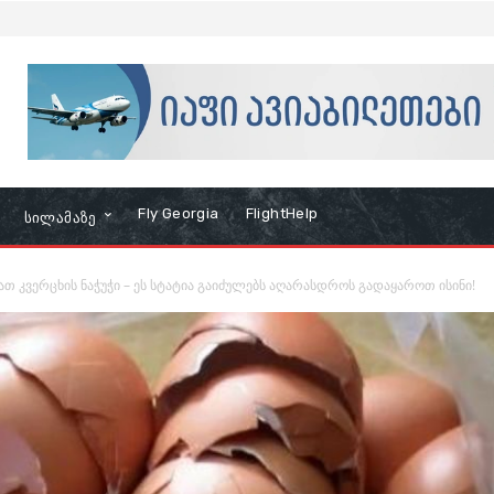
Fly Georgia
FlightHelp
Სილამაზე
ათ კვერცხის ნაჭუჭი – ეს სტატია გაიძულებს აღარასდროს გადაყაროთ ისინი!